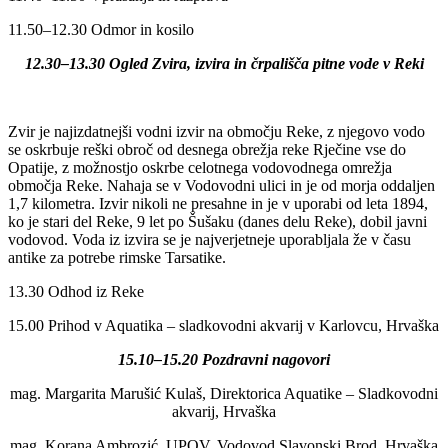
11.50–12.30 Odmor in kosilo
12.30–13.30 Ogled Zvira, izvira in črpališča pitne vode v Reki
Zvir je najizdatnejši vodni izvir na območju Reke, z njegovo vodo
se oskrbuje reški obroč od desnega obrežja reke Rječine vse do
Opatije, z možnostjo oskrbe celotnega vodovodnega omrežja
območja Reke. Nahaja se v Vodovodni ulici in je od morja oddaljen
1,7 kilometra. Izvir nikoli ne presahne in je v uporabi od leta 1894,
ko je stari del Reke, 9 let po Šušaku (danes delu Reke), dobil javni
vodovod. Voda iz izvira se je najverjetneje uporabljala že v času
antike za potrebe rimske Tarsatike.
13.30 Odhod iz Reke
15.00 Prihod v Aquatika – sladkovodni akvarij v Karlovcu, Hrvaška
15.10–15.20 Pozdravni nagovori
mag. Margarita Marušić Kulaš, Direktorica Aquatike – Sladkovodni
akvarij, Hrvaška
mag. Korana Ambrozić, UPOV, Vodovod Slavonski Brod, Hrvaška