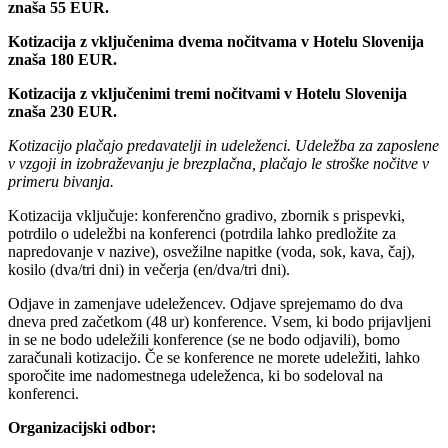
znaša 55 EUR.
Kotizacija z vključenima dvema nočitvama v Hotelu Slovenija
znaša 180 EUR.
Kotizacija z vključenimi tremi nočitvami v Hotelu Slovenija
znaša 230 EUR.
Kotizacijo plačajo predavatelji in udeleženci.
Udeležba za zaposlene
v vzgoji in izobraževanju je brezplačna, plačajo le stroške nočitve v
primeru bivanja.
Kotizacija vključuje: konferenčno gradivo, zbornik s prispevki,
potrdilo o udeležbi na konferenci (potrdila lahko predložite za
napredovanje v nazive), osvežilne napitke (voda, sok, kava, čaj),
kosilo (dva/tri dni) in večerja (en/dva/tri dni).
Odjave in zamenjave udeležencev. Odjave sprejemamo do dva
dneva pred začetkom (48 ur) konference. Vsem, ki bodo prijavljeni
in se ne bodo udeležili konference (se ne bodo odjavili), bomo
zaračunali kotizacijo. Če se konference ne morete udeležiti, lahko
sporočite ime nadomestnega udeleženca, ki bo sodeloval na
konferenci.
Organizacijski odbor: