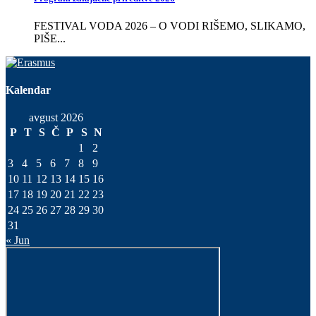
FESTIVAL VODA 2026 – O VODI RIŠEMO, SLIKAMO,
PIŠE...
Kalendar
avgust 2026
P
T
S
Č
P
S
N
1
2
3
4
5
6
7
8
9
10
11
12
13
14
15
16
17
18
19
20
21
22
23
24
25
26
27
28
29
30
31
« Jun