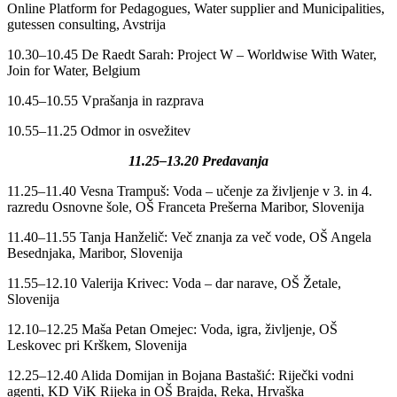
Online Platform for Pedagogues, Water supplier and Municipalities,
gutessen consulting, Avstrija
10.30–10.45 De Raedt Sarah: Project W – Worldwise With Water,
Join for Water, Belgium
10.45–10.55 Vprašanja in razprava
10.55–11.25 Odmor in osvežitev
11.25–13.20 Predavanja
11.25–11.40 Vesna Trampuš: Voda – učenje za življenje v 3. in 4.
razredu Osnovne šole, OŠ Franceta Prešerna Maribor, Slovenija
11.40–11.55 Tanja Hanželič: Več znanja za več vode, OŠ Angela
Besednjaka, Maribor, Slovenija
11.55–12.10 Valerija Krivec: Voda – dar narave, OŠ Žetale,
Slovenija
12.10–12.25 Maša Petan Omejec: Voda, igra, življenje, OŠ
Leskovec pri Krškem, Slovenija
12.25–12.40 Alida Domijan in Bojana Bastašić: Riječki vodni
agenti, KD ViK Rijeka in OŠ Brajda, Reka, Hrvaška