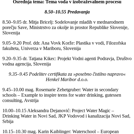
Osrednja tema: Tema voda v izobraževalnem procesu
8.50–10.55 Predavanja
8.50–9.05 dr. Mitja Bricelj: Sodelovanje mladih v mednarodnem
porečju Save, Ministrstvo za okolje in prostor Republike Slovenije,
Slovenija
9.05–9.20 Prof. ddr. Ana Vovk Korže: Plastika v vodi, Filozofska
fakulteta, Univerza v Mariboru, Slovenija
9.20–9.35 dr. Tatjana Kikec: Projekt Vodni agenti Podravja, Društvo
vodna agencija, Slovenija
9.35–9.45 Podelitev certifikata za »posebno čistilno napravo«
Henkel Maribor d.o.o.
9.45–10.00 mag. Rosemarie Zehetgruber: Water in secondary
schools – Example to inspire teens for water drinking, gutessen
consulting, Avstrija
10.00–10.15 Aleksandra Dejanović: Project Water Magic –
Drinking Water in Novi Sad, JKP Vodovod i kanalizacija Novi Sad,
Srbija
10.15–10.30 mag. Karin Kaiblinger: Waterschool – European