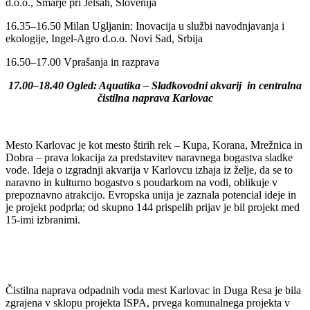
d.o.o., Šmarje pri Jelšah, Slovenija
16.35–16.50 Milan Ugljanin: Inovacija u službi navodnjavanja i
ekologije, Ingel-Agro d.o.o. Novi Sad, Srbija
16.50–17.00 Vprašanja in razprava
17.00–18.40 Ogled: Aquatika – Sladkovodni akvarij in centralna
čistilna naprava Karlovac
Mesto Karlovac je kot mesto štirih rek – Kupa, Korana, Mrežnica in
Dobra – prava lokacija za predstavitev naravnega bogastva sladke
vode. Ideja o izgradnji akvarija v Karlovcu izhaja iz želje, da se to
naravno in kulturno bogastvo s poudarkom na vodi, oblikuje v
prepoznavno atrakcijo. Evropska unija je zaznala potencial ideje in
je projekt podprla; od skupno 144 prispelih prijav je bil projekt med
15-imi izbranimi.
Čistilna naprava odpadnih voda mest Karlovac in Duga Resa je bila
zgrajena v sklopu projekta ISPA, prvega komunalnega projekta v