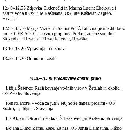
12.40–12.55 Zdravka Ciglenečki in Marina Lucin: Ekologija i
zaštita voda u OŠ Jure Kaštelana, OŠ Jure Kaštelan Zagreb,
Hrvaška
12.55–13.10 Marija Vizner in Samra Polić: Educiranje mladih kroz
projekt FRISCO1 u okviru programa Prekogranične suradnje
Slovenija – Hrvatska, Hrvatske vode, Hrvaška
13.10–13.20 Vprašanja in razprava
13.20–14.20 Odmor in kosilo
14.20–16.00 Predstavitve dobrih praks
– Lidija Šešerko: Raziskovanje vodnih virov v Žetalah in okolici,
OŠ Žetale, Slovenija
– Renata More: »Voda za jutri? Nujno že danes, prosim!« OŠ
Sostro, Ljubljana, Slovenija
– Ina Abram: Otroci in voda, OŠ Leskovec pri Krškem, Slovenija
– Bojana Dimc: Zame, Zase, Za nas, OŠ Jurija Dalmatina, Krško,