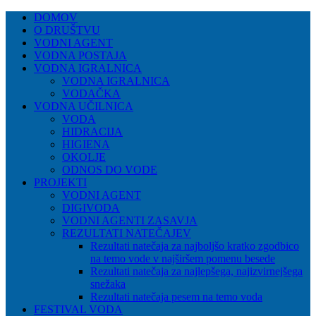
DOMOV
O DRUŠTVU
VODNI AGENT
VODNA POSTAJA
VODNA IGRALNICA
VODNA IGRALNICA
VODAČKA
VODNA UČILNICA
VODA
HIDRACIJA
HIGIENA
OKOLJE
ODNOS DO VODE
PROJEKTI
VODNI AGENT
DIGIVODA
VODNI AGENTI ZASAVJA
REZULTATI NATEČAJEV
Rezultati natečaja za najboljšo kratko zgodbico
na temo vode v najširšem pomenu besede
Rezultati natečaja za najlepšega, najizvirnejšega
snežaka
Rezultati natečaja pesem na temo voda
FESTIVAL VODA