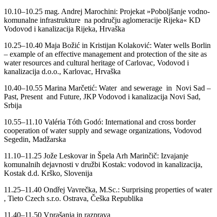
10.10–10.25 mag. Andrej Marochini: Projekat »Poboljšanje vodno-
komunalne infrastrukture na području aglomeracije Rijeka« KD
Vodovod i kanalizacija Rijeka, Hrvaška
10.25–10.40 Maja Božić in Kristijan Kolaković: Water wells Borlin
– example of an effective management and protection of the site as
water resources and cultural heritage of Carlovac, Vodovod i
kanalizacija d.o.o., Karlovac, Hrvaška
10.40–10.55 Marina Marčetić: Water and sewerage in Novi Sad –
Past, Present and Future, JKP Vodovod i kanalizacija Novi Sad,
Srbija
10.55–11.10 Valéria Tóth Godó: International and cross border
cooperation of water supply and sewage organizations, Vodovod
Segedin, Madžarska
11.10–11.25 Jože Leskovar in Špela Arh Marinčič: Izvajanje
komunalnih dejavnosti v družbi Kostak: vodovod in kanalizacija,
Kostak d.d. Krško, Slovenija
11.25–11.40 Ondřej Vavrečka, M.Sc.: Surprising properties of water​
, Tieto Czech s.r.o. Ostrava, Češka Republika
11.40–11.50 Vprašanja in razprava