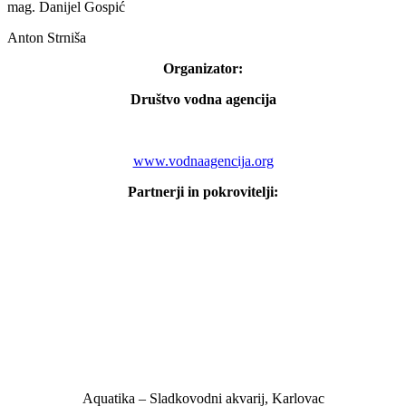
mag. Danijel Gospić
Anton Strniša
Organizator:
Društvo vodna agencija
www.vodnaagencija.org
Partnerji in pokrovitelji:
Aquatika – Sladkovodni akvarij, Karlovac