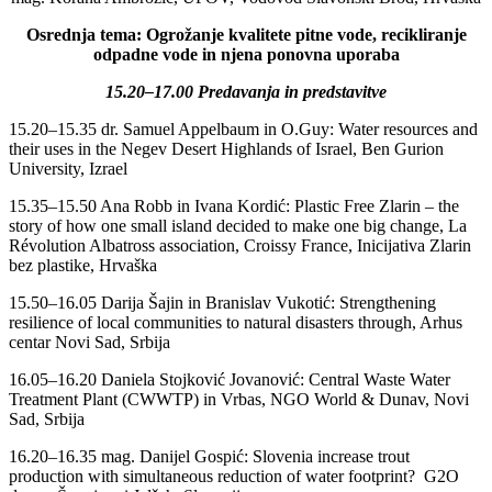
Osrednja tema: Ogrožanje kvalitete pitne vode, recikliranje
odpadne vode in njena ponovna uporaba
15.20–17.00 Predavanja in predstavitve
15.20–15.35 dr. Samuel Appelbaum in O.Guy: Water resources and
their uses in the Negev Desert Highlands of Israel, Ben Gurion
University, Izrael
15.35–15.50 Ana Robb in Ivana Kordić: Plastic Free Zlarin – the
story of how one small island decided to make one big change, La
Révolution Albatross association, Croissy France, Inicijativa Zlarin
bez plastike, Hrvaška
15.50–16.05 Darija Šajin in Branislav Vukotić: Strengthening
resilience of local communities to natural disasters through, Arhus
centar Novi Sad, Srbija
16.05–16.20 Daniela Stojković Jovanović: Central Waste Water
Treatment Plant (CWWTP) in Vrbas, NGO World & Dunav, Novi
Sad, Srbija
16.20–16.35 mag. Danijel Gospić: Slovenia increase trout
production with simultaneous reduction of water footprint? G2O