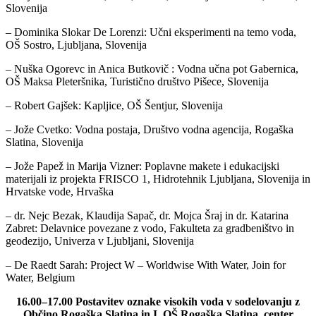
Slovenija
– Dominika Slokar De Lorenzi: Učni eksperimenti na temo voda,
OŠ Sostro, Ljubljana, Slovenija
– Nuška Ogorevc in Anica Butkovič : Vodna učna pot Gabernica,
OŠ Maksa Pleteršnika, Turistično društvo Pišece, Slovenija
– Robert Gajšek: Kapljice, OŠ Šentjur, Slovenija
– Jože Cvetko: Vodna postaja, Društvo vodna agencija, Rogaška
Slatina, Slovenija
– Jože Papež in Marija Vizner: Poplavne makete i edukacijski
materijali iz projekta FRISCO 1, Hidrotehnik Ljubljana, Slovenija in
Hrvatske vode, Hrvaška
– dr. Nejc Bezak, Klaudija Sapač, dr. Mojca Šraj in dr. Katarina
Zabret: Delavnice povezane z vodo, Fakulteta za gradbeništvo in
geodezijo, Univerza v Ljubljani, Slovenija
– De Raedt Sarah: Project W – Worldwise With Water, Join for
Water, Belgium
16.00–17.00 Postavitev oznake visokih voda v sodelovanju z
Občino Rogaška Slatina in I. OŠ Rogaška Slatina, center