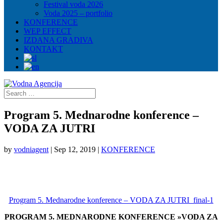
Festival voda 2026
Voda 2025 – portfolio
KONFERENCE
WEP EFFECT
IZDANA GRADIVA
KONTAKT
Program 5. Mednarodne konference –
VODA ZA JUTRI
by
vodniagent
|
Sep 12, 2019
|
KONFERENCE
Program 5. Mednarodne konference – VODA ZA JUTRI_final-1
PROGRAM 5. MEDNARODNE KONFERENCE »VODA ZA