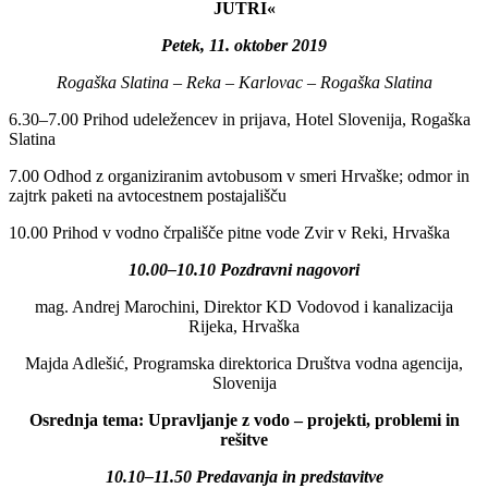
JUTRI«
Petek, 11. oktober 2019
Rogaška Slatina – Reka – Karlovac – Rogaška Slatina
6.30–7.00 Prihod udeležencev in prijava, Hotel Slovenija, Rogaška
Slatina
7.00 Odhod z organiziranim avtobusom v smeri Hrvaške; odmor in
zajtrk paketi na avtocestnem postajališču
10.00 Prihod v vodno črpališče pitne vode Zvir v Reki, Hrvaška
10.00–10.10 Pozdravni nagovori
mag. Andrej Marochini, Direktor KD Vodovod i kanalizacija
Rijeka, Hrvaška
Majda Adlešić, Programska direktorica Društva vodna agencija,
Slovenija
Osrednja tema: Upravljanje z vodo – projekti, problemi in
rešitve
10.10–11.50 Predavanja in predstavitve